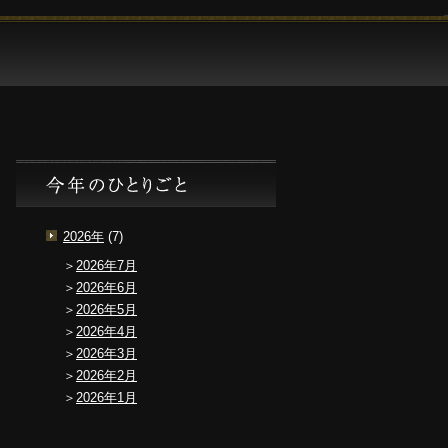
松井
舞妓
女将
よく
採用
お問
ホー
本館
はん
のひ
ある
情報
い合
ム
の魅
とご
とり
ご質
わせ
力
一緒
ごと
問
に
2026年
(7)
2026年7月
2026年6月
2026年5月
2026年4月
2026年3月
2026年2月
2026年1月