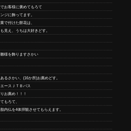
麗でお客様に褒めてもろて
ウンジに飾ってます。
作業で付けた餅花は、
にも見え、うちは大好きどす。
お雛様を飾りますさかい
るさかい、(16か所)お薦めどす。
、エースＪＴＢバス
ぱりお薦め！！！
してもろて、
胎内仏を4体拝観させてもらえます。
。