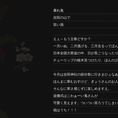
暴れ鬼
吉田の山で
笑い渦
えぇ～もう立春どすか？
一月いぬ、二月逃げる、三月去るってほ
日本全国大寒波の中、日が長ごうなった
チューリップの植木見つけたり、ほんの
今月は吉田神社の節分祭に行きまひょな
ほんまに寒むおすけど、ぎょうさんのお
そんなに寒さ感じずに楽しめますえ。
追儺式はこわぁーい鬼さんが
可愛く見えます。ついつい笑ろうてしま
福はうち！！！