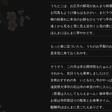
うちとこは、お正月の餅花があんまり綺
お写真もようけ撮らはるさかい、まだラ
柳の枝垂れに本当のお餅をひとつずつ手
遠くから見ると雪に見え近付くと花の蕾
ほんまにほんまに華やかどす。
もっと春に近づいたら、うちのお手製の
是非見に来ておくれやす。
そうそう、この月は非公開寺院もたぁんとあ
それから、先日うちも乗車しましたけど
女将おすすめの冬 いとをかし号がやっ
滋賀県大津市の石山寺の本堂の中に入ら
（普通は入らしてもらえまへん）御本尊の
お昼は寺田屋辺りの散策とお食事タイム
醍醐寺はほんまに見ごたえありどす。