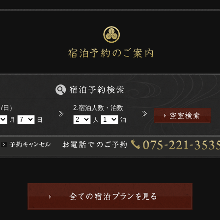
月/日）
2.宿泊人数・泊数
月
日
人
泊