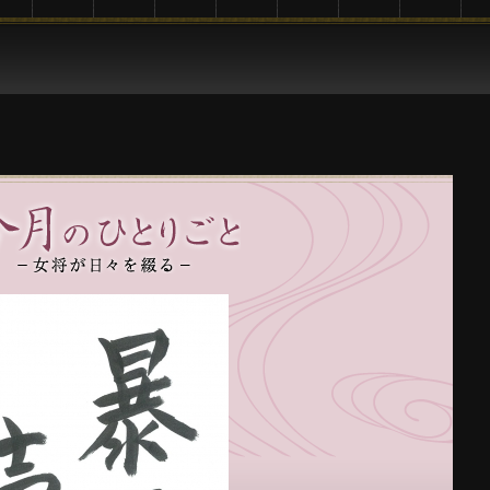
プラ
お料理
お部屋
館内施
大浴場
ご宴会・
交通案内
観光案内
覧
設・サー
お食事会
ビス