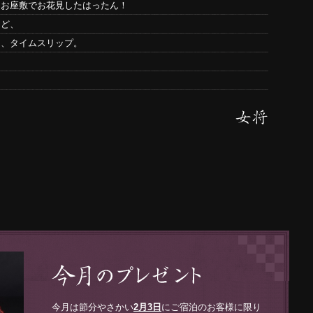
なお座敷でお花見したはったん！
けど、
と、タイムスリップ。
今月は節分やさかい
2月3日
にご宿泊のお客様に限り