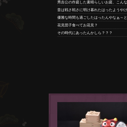
秀吉公の作庭した素晴らしいお庭、こん
昔は戦さ戦さに明け暮れたはったようや
優雅な時間も過ごしたはったんやなぁ～
花見団子食べてお花見？
その時代にあったんかしら？？？