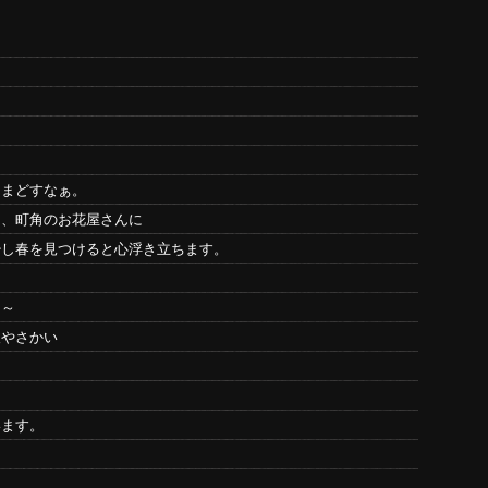
んまどすなぁ。
り、町角のお花屋さんに
少し春を見つけると心浮き立ちます。
あ～
人やさかい
います。