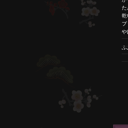
た
乾
プ
や
ふ