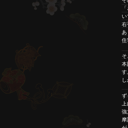
そ
「
い
右
あ
住
そ
本
す
し
ず
上
強
摩
が