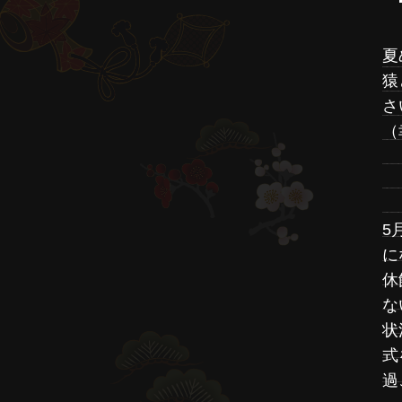
夏
猿
さ
（
5
に
休
な
状
式
過