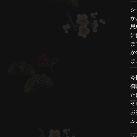
シ
か
思
に
ま
か
ま
今
御
た
そ
お
ふ