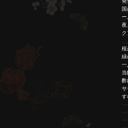
発
国
ー
夜
ク
桜
緑
一
当
酢
サ
す