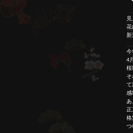
見
花
新
今
4
桜
そ
て
感
あ
正
格
つ