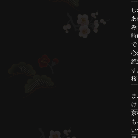
し
あ
み
時
で
心
絶
す
桜
ま
け
京
も
い