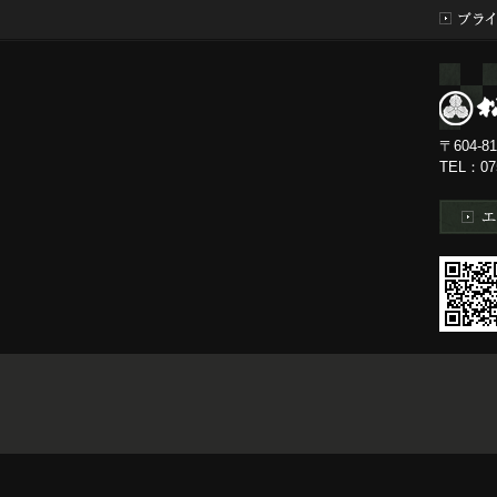
〒604-
TEL：0