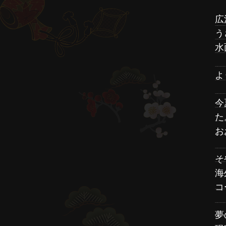
広
う
水
よ
今
た
お
そ
海
コ
夢