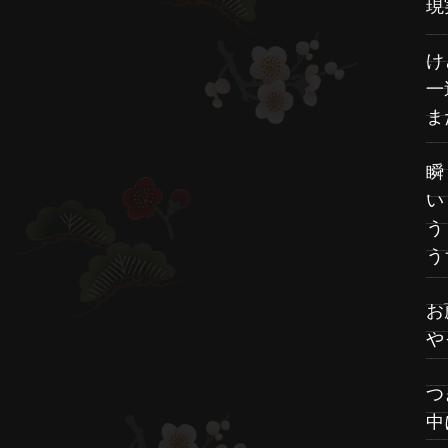
現
け
一
ま
瞬
い
う
う
お
や
つ
中