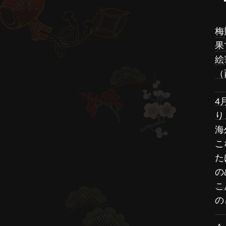
梅
果
絵
（
4
り
海
こ
た
の
こ
の