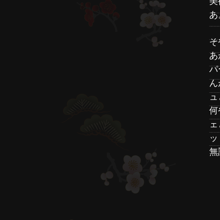
美
あ
そ
あ
パ
ん
ュ
何
ェ
ッ
無