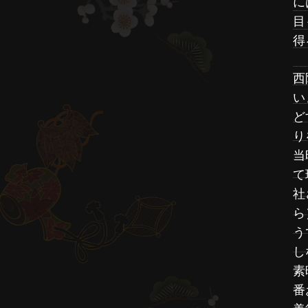
に
目
得
西
い
ど
り
当
て
社
ら
う
し
素
番