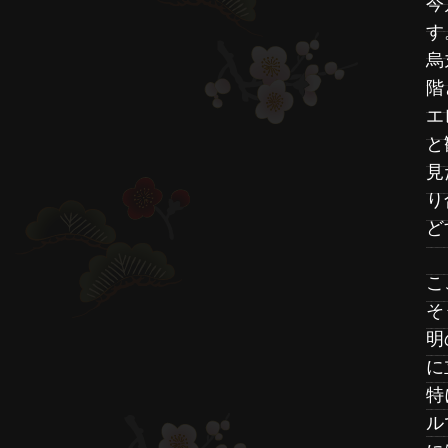
今
す
烏
階
エ
と
見
り
ど
こ
そ
明
に
特
ル