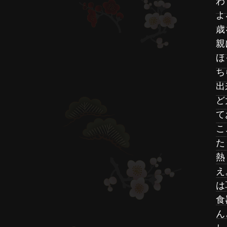
わ
よ
歳
親
ほ
ち
出
ど
て
こ
た
熱
え
は
食
ん