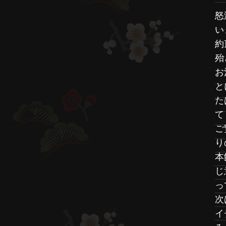
怒
い
約
殆
お
と
た
て
ご
り
本
じ
っ
次
イ