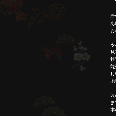
新
あ
お
令
見
報
能
し
地
改
ま
本