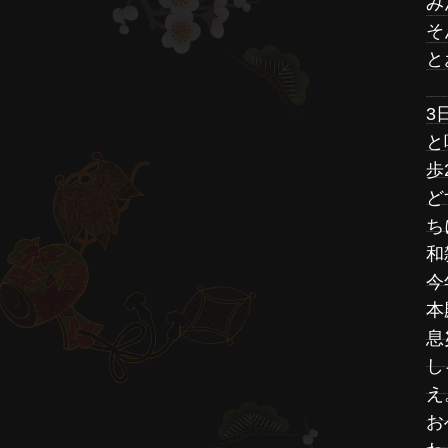
み
そ
と
3
と
歩
ど
ち
和
今
本
息
し
え
お