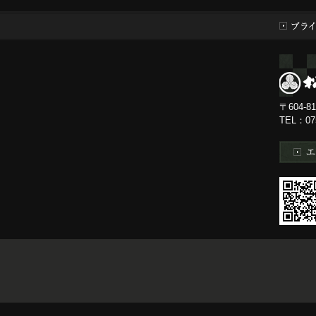
〒604-
TEL：0