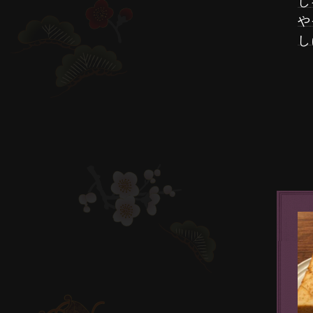
し
や
し