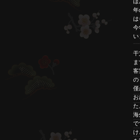
ほ
年
は
今
い
干
ま
客
の
僅
お
た
海
で
け