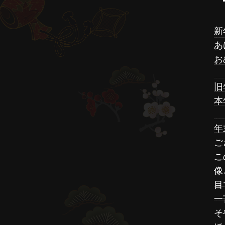
新
あ
お
旧
本
年
ご
こ
像
目
一
そ