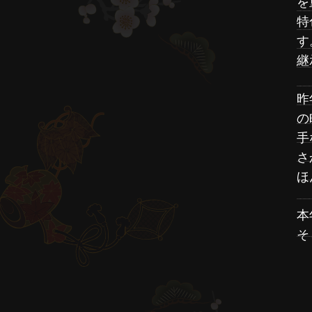
を
特
す
継
昨
の
手
さ
ほ
本
そ